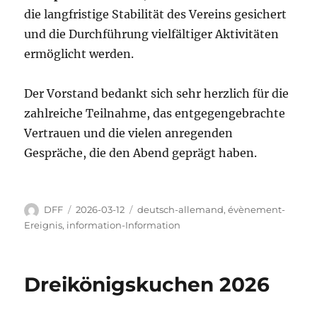
die langfristige Stabilität des Vereins gesichert
und die Durchführung vielfältiger Aktivitäten
ermöglicht werden.
Der Vorstand bedankt sich sehr herzlich für die
zahlreiche Teilnahme, das entgegengebrachte
Vertrauen und die vielen anregenden
Gespräche, die den Abend geprägt haben.
Autor
Veröffentlicht
Kategorien
DFF
2026-03-12
deutsch-allemand
,
évènement-
am
Ereignis
,
information-Information
Dreikönigskuchen 2026