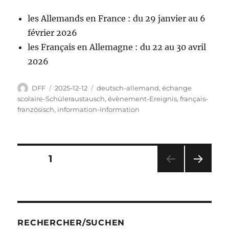
les Allemands en France : du 29 janvier au 6
février 2026
les Français en Allemagne : du 22 au 30 avril
2026
Autor
Veröffentlicht
Kategorien
DFF
2025-12-12
deutsch-allemand
,
échange
am
scolaire-Schüleraustausch
,
évènement-Ereignis
,
français-
französisch
,
information-Information
Seitennummerierung
SEITE
1
NÄC
der
HSTE
SEIT
Beiträge
E
RECHERCHER/SUCHEN