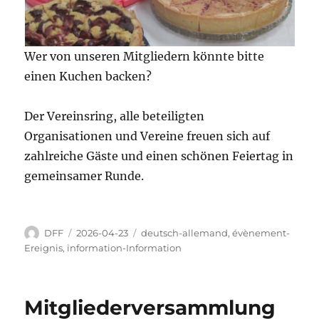
Wer von unseren Mitgliedern könnte bitte
einen Kuchen backen?
Der Vereinsring, alle beteiligten
Organisationen und Vereine freuen sich auf
zahlreiche Gäste und einen schönen Feiertag in
gemeinsamer Runde.
Autor
Veröffentlicht
Kategorien
DFF
2026-04-23
deutsch-allemand
,
évènement-
am
Ereignis
,
information-Information
Mitgliederversammlung