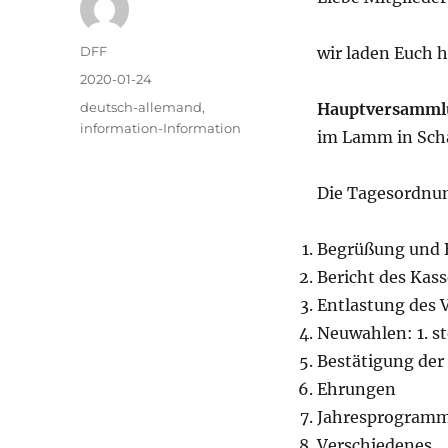
Autor
DFF
wir laden Euch h
Veröffentlicht
2020-01-24
am
Kategorien
deutsch-allemand
,
Hauptversammlu
information-Information
im Lamm in Sch
Die Tagesordnu
Begrüßung und B
Bericht des Kas
Entlastung des 
Neuwahlen: 1. s
Bestätigung der
Ehrungen
Jahresprogram
Verschiedenes