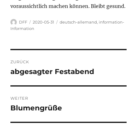
voraussichtlich machen können. Bleibt gesund.
Autor
Veröffentlicht
Kategorien
DFF
2020-05-31
deutsch-allemand
,
information-
am
Information
Beitragsnavigation
ZURÜCK
abgesagter Festabend
Vorheriger
Beitrag:
WEITER
Blumengrüße
Nächster
Beitrag: