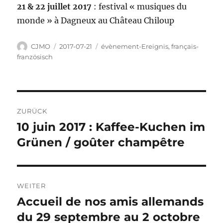
21 & 22 juillet 2017
: festival « musiques du
monde » à Dagneux au Château Chiloup
Autor
Veröffentlicht
Kategorien
CJMO
2017-07-21
évènement-Ereignis
,
français-
am
französisch
Beitragsnavigation
ZURÜCK
10 juin 2017 : Kaffee-Kuchen im
Vorheriger
Beitrag:
Grünen / goûter champêtre
WEITER
Accueil de nos amis allemands
Nächster
Beitrag:
du 29 septembre au 2 octobre