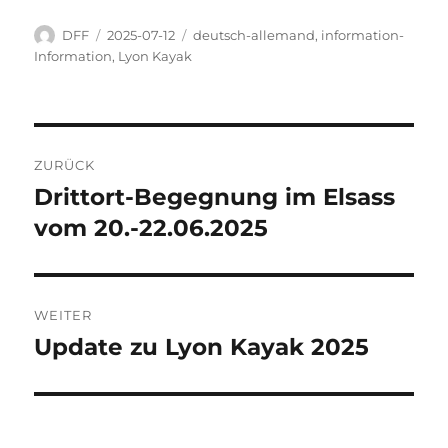
Autor
Veröffentlicht
Kategorien
DFF
2025-07-12
deutsch-allemand
,
information-
am
Information
,
Lyon Kayak
Beitragsnavigation
ZURÜCK
Drittort-Begegnung im Elsass
Vorheriger
Beitrag:
vom 20.-22.06.2025
WEITER
Update zu Lyon Kayak 2025
Nächster
Beitrag: