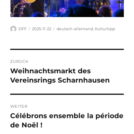
Autor
Veröffentlicht
Kategorien
DFF
2025-11-22
deutsch-allemand
,
Kulturtipp
am
Beitragsnavigation
ZURÜCK
Weihnachtsmarkt des
Vorheriger
Beitrag:
Vereinsrings Scharnhausen
WEITER
Célébrons ensemble la période
Nächster
Beitrag:
de Noël !