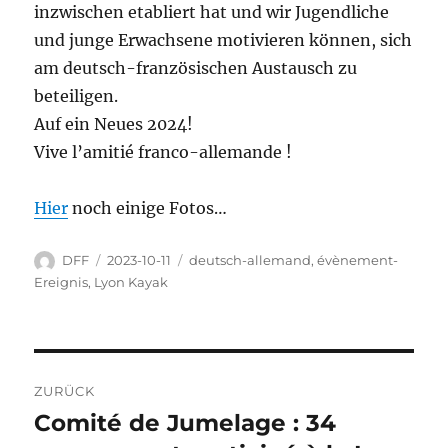
inzwischen etabliert hat und wir Jugendliche
und junge Erwachsene motivieren können, sich
am deutsch-französischen Austausch zu
beteiligen.
Auf ein Neues 2024!
Vive l’amitié franco-allemande !
Hier
noch einige Fotos…
Autor
Veröffentlicht
Kategorien
DFF
2023-10-11
deutsch-allemand
,
évènement-
am
Ereignis
,
Lyon Kayak
Beitragsnavigation
ZURÜCK
Comité de Jumelage : 34
Vorheriger