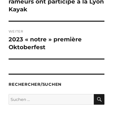
Beitrag:
rameurs ont participé à la Lyon
Kayak
WEITER
2023 « notre » première
Nächster
Beitrag:
Oktoberfest
RECHERCHER/SUCHEN
SU
Suchen
nach: